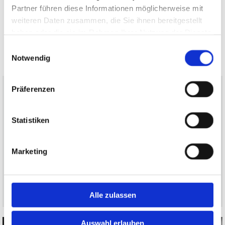
Partner führen diese Informationen möglicherweise mit
weiteren Daten zusammen, die Sie ihnen bereitgestellt
haben oder die sie im Rahmen Ihrer Nutzung der Dienste
gesammelt haben.
Einwilligungsauswahl
Notwendig
Präferenzen
Haarverlängerung & -verdichtung
Statistiken
Wir räumen Vorurteile aus! Lies im Bereich
Haarverlängerung und -verdichtung wissenswertes rund
Marketing
um dieses Thema.
MEHR ERFAHREN
Alle zulassen
Auswahl erlauben