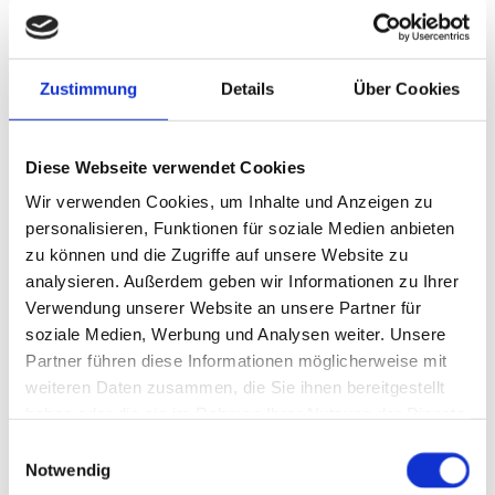
Salonbesuchern aus München an Würm und Isar alle Fragen
rund um die Stylingvariante und unser Vorgehen. Zum
Beispiel soll für viele der Übergang fließend sein, während
Zustimmung
Details
Über Cookies
andere nur einzelne Strähnchen deutlich hervorheben
möchten. Lieber kühl oder besser warmes Gold? Strähnchen
einarbeiten und eine Koloration lassen sich auch gut
Diese Webseite verwendet Cookies
kombinieren.
Wir verwenden Cookies, um Inhalte und Anzeigen zu
personalisieren, Funktionen für soziale Medien anbieten
zu können und die Zugriffe auf unsere Website zu
analysieren. Außerdem geben wir Informationen zu Ihrer
Verwendung unserer Website an unsere Partner für
soziale Medien, Werbung und Analysen weiter. Unsere
Partner führen diese Informationen möglicherweise mit
weiteren Daten zusammen, die Sie ihnen bereitgestellt
haben oder die sie im Rahmen Ihrer Nutzung der Dienste
gesammelt haben.
Einwilligungsauswahl
Notwendig